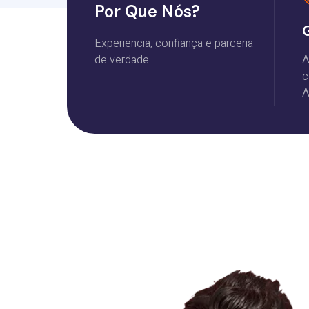
Por Que Nós?
Experiencia, confiança e parceria
de verdade.
A
c
A