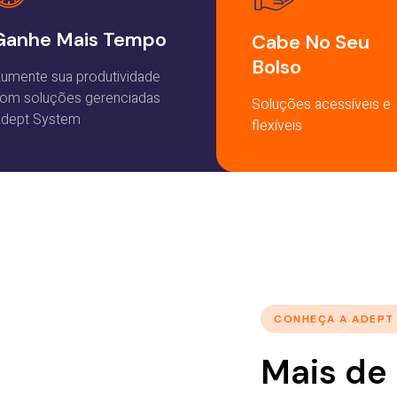
Ganhe Mais Tempo
Cabe No Seu
Bolso
umente sua produtividade
om soluções gerenciadas
Soluções acessíveis e
dept System
flexíveis
CONHEÇA A ADEPT
Mais de