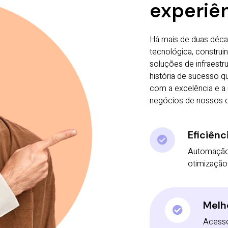
experiên
Há mais de duas déca
tecnológica, constru
soluções de infraestr
história de sucesso 
com a excelência e a 
negócios de nossos cl
Eficiênc
Automação 
otimização
Melh
Acesso